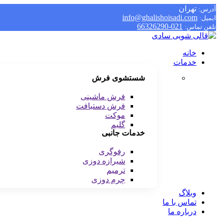
تهران
آدرس:
info@ghalishoisadi.com
ایمیل:
021-66326290
تلفن تماس:
خانه
خدمات
شستشوی فرش
فرش ماشینی
فرش دستبافت
موکت
گلیم
خدمات جانبی
رفوگری
شیرازه دوزی
ترمیم
چرم دوزی
وبلاگ
تماس با ما
درباره ما